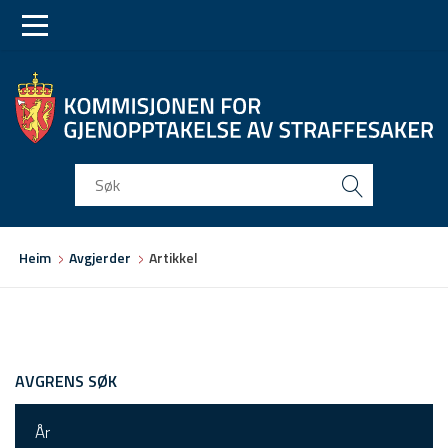
Skip
Skip
to
to
main
main
navigation
content
Du
Heim
Avgjerder
Artikkel
er
her
AVGRENS SØK
År