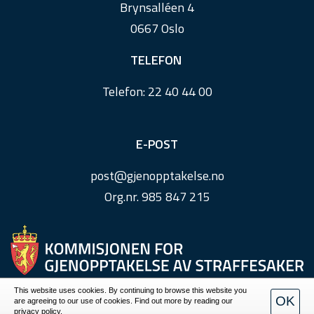
Brynsalléen 4
0667 Oslo
TELEFON
Telefon:
22 40 44 00
E-POST
post@
gjenopptakelse.
no
Org.nr. 985 847 215
This website uses cookies. By continuing to browse this website you
OK
are agreeing to our use of cookies. Find out more by reading our
Personvern
privacy policy.