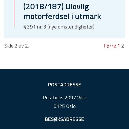
(2018/187) Ulovlig
motorferdsel i utmark
§ 391 nr. 3 (nye omstendigheter)
Side 2 av 2.
Førre
1
2
F
POSTADRESSE
o
Postboks 2097 Vika
o
0125 Oslo
t
e
BESØKSADRESSE
r