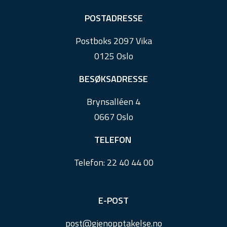
F
POSTADRESSE
o
Postboks 2097 Vika
o
0125 Oslo
t
e
BESØKSADRESSE
r
Brynsalléen 4
0667 Oslo
TELEFON
Telefon:
22 40 44 00
E-POST
post@
gjenopptakelse.
no