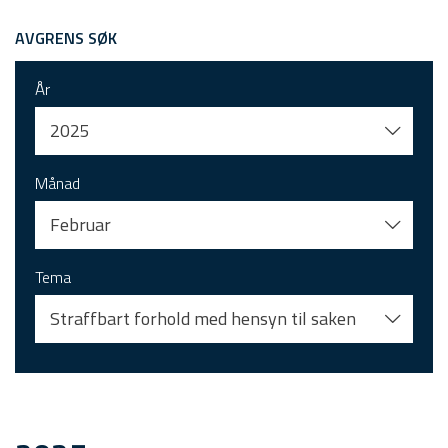
AVGRENS SØK
År
2025
Månad
Februar
Tema
Straffbart forhold med hensyn til saken