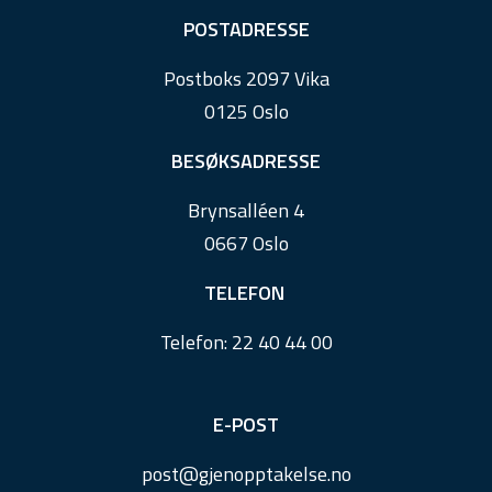
F
POSTADRESSE
o
Postboks 2097 Vika
o
0125 Oslo
t
e
BESØKSADRESSE
r
Brynsalléen 4
0667 Oslo
TELEFON
Telefon:
22 40 44 00
E-POST
post@
gjenopptakelse.
no