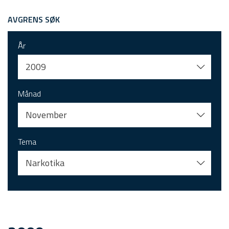
AVGRENS SØK
År
2009
Månad
November
Tema
Narkotika