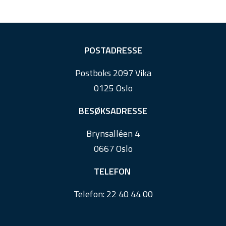
F
POSTADRESSE
o
Postboks 2097 Vika
o
0125 Oslo
t
e
BESØKSADRESSE
r
Brynsalléen 4
0667 Oslo
TELEFON
Telefon:
22 40 44 00