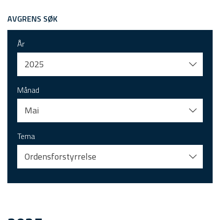
AVGRENS SØK
År
2025
Månad
Mai
Tema
Ordensforstyrrelse