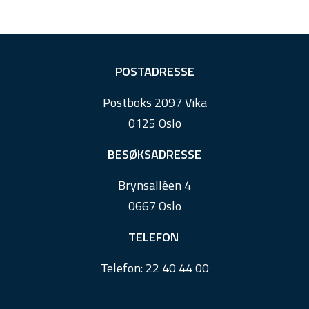
F
POSTADRESSE
o
Postboks 2097 Vika
o
0125 Oslo
t
e
BESØKSADRESSE
r
Brynsalléen 4
0667 Oslo
TELEFON
Telefon:
22 40 44 00