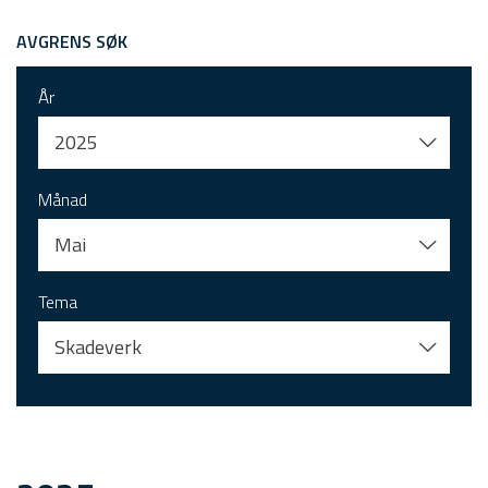
AVGRENS SØK
År
2025
Månad
Mai
Tema
Skadeverk