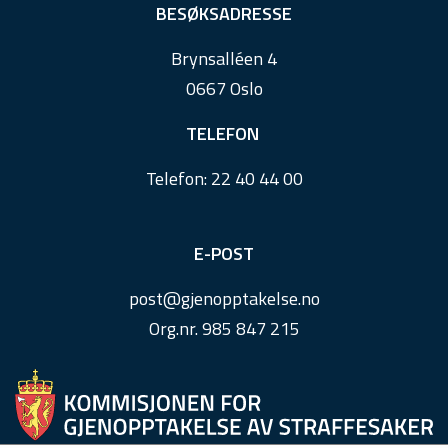
e
BESØKSADRESSE
r
Brynsalléen 4
0667 Oslo
TELEFON
Telefon:
22 40 44 00
E-POST
post@
gjenopptakelse.
no
Org.nr. 985 847 215