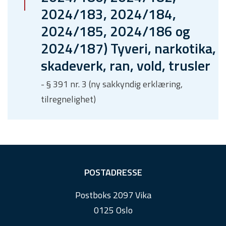
2024/183, 2024/184,
2024/185, 2024/186 og
2024/187) Tyveri, narkotika,
skadeverk, ran, vold, trusler
- § 391 nr. 3 (ny sakkyndig erklæring,
tilregnelighet)
F
POSTADRESSE
o
Postboks 2097 Vika
o
0125 Oslo
t