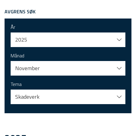
AVGRENS SØK
År
2025
Månad
November
Tema
Skadeverk