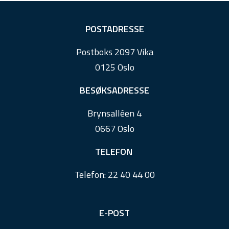
F
POSTADRESSE
o
Postboks 2097 Vika
o
0125 Oslo
t
e
BESØKSADRESSE
r
Brynsalléen 4
0667 Oslo
TELEFON
Telefon:
22 40 44 00
E-POST