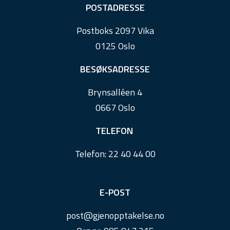
F
POSTADRESSE
o
Postboks 2097 Vika
o
0125 Oslo
t
e
BESØKSADRESSE
r
Brynsalléen 4
0667 Oslo
TELEFON
Telefon:
22 40 44 00
E-POST
post@
gjenopptakelse.
no