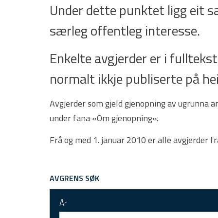
Under dette punktet ligg eit 
særleg offentleg interesse.
Enkelte avgjerder er i fulltekst.
normalt ikkje publiserte på he
Avgjerder som gjeld gjenopning av ugrunna ank
under fana «Om gjenopning».
Frå og med 1. januar 2010 er alle avgjerder f
AVGRENS SØK
År