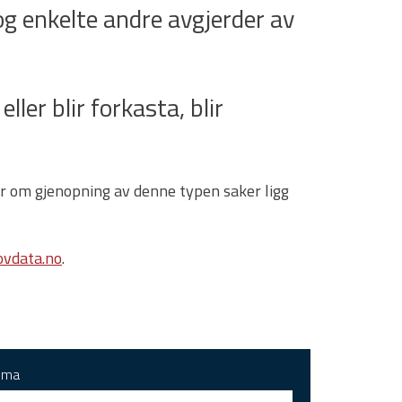
g enkelte andre avgjerder av
ller blir forkasta, blir
gar om gjenopning av denne typen saker ligg
vdata.no
.
ema