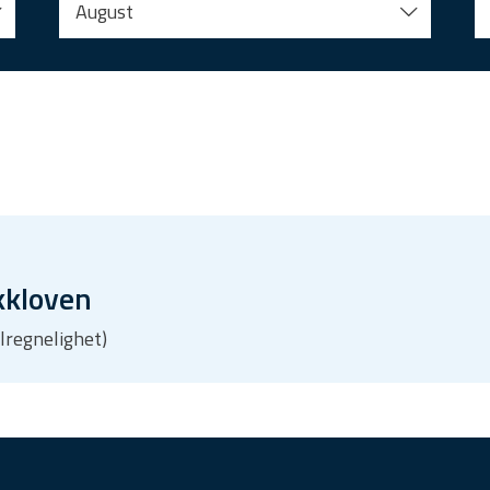
August
kkloven
ilregnelighet)