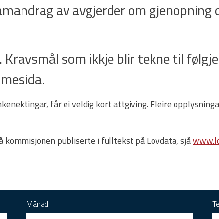
samandrag av avgjerder om gjenopning o
 Kravsmål som ikkje blir tekne til følgje e
imesida.
enektingar, får ei veldig kort attgiving. Fleire opplysnin
rå kommisjonen publiserte i fulltekst på Lovdata, sjå
www.lo
Månad
T