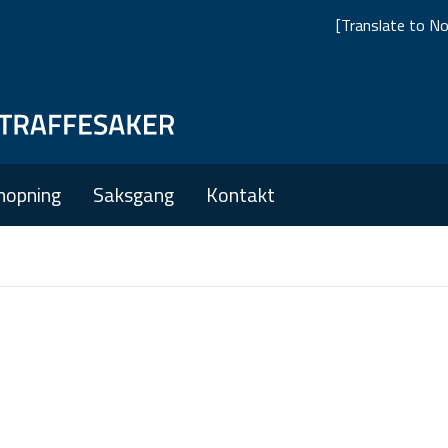
[Translate to No
Skip
Skip
to
to
main
main
nopning
Saksgang
Kontakt
navigation
content