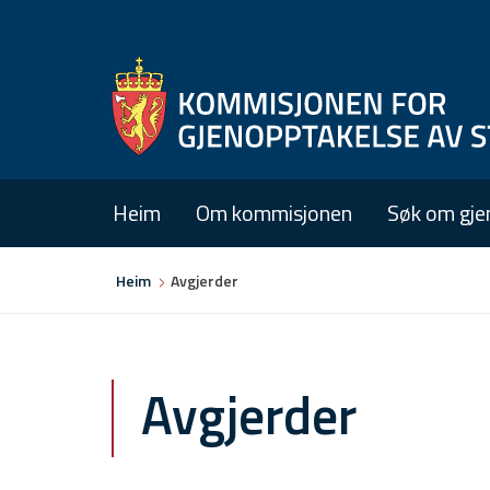
Heim
Om kommisjonen
Søk om gje
Du
Heim
Avgjerder
er
her
Avgjerder