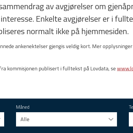
t sammendrag av avgjørelser om gjenåpn
 interesse. Enkelte avgjørelser er i full
 publiseres normalt ikke på hjemmesiden.
nnede ankenektelser gjengis veldig kort. Mer opplysninger
 fra kommisjonen publisert i fulltekst på Lovdata, se
www.lo
Måned
T
Alle