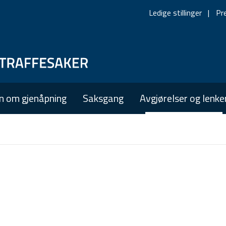
Ledige stillinger
Pr
Skip
Skip
to
to
main
main
n om gjenåpning
Saksgang
Avgjørelser og lenke
navigation
content