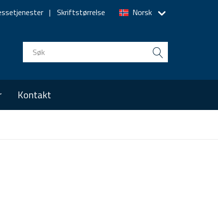
essetjenester
Skriftstørrelse
Norsk
r
Kontakt