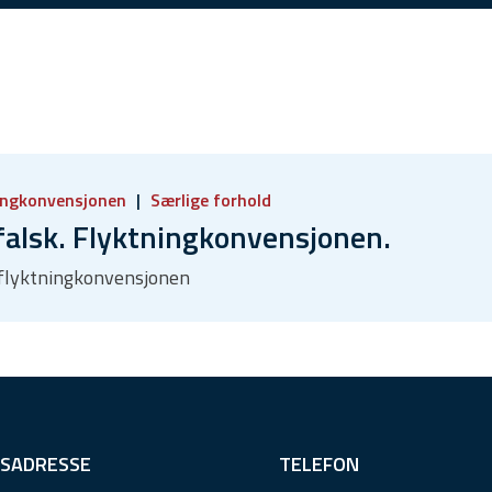
ingkonvensjonen
Særlige forhold
lsk. Flyktningkonvensjonen.
, flyktningkonvensjonen
SADRESSE
TELEFON