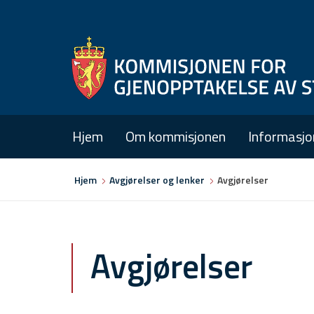
Hjem
Om kommisjonen
Informasjo
Du
Hjem
Avgjørelser og lenker
Avgjørelser
er
her
Avgjørelser