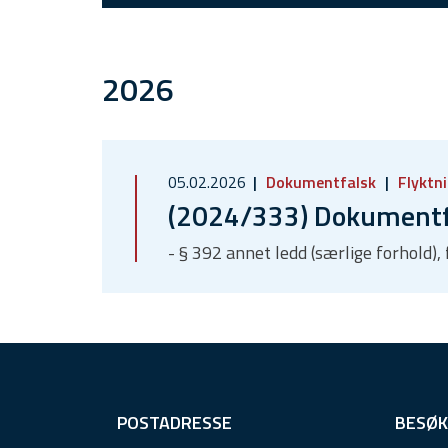
2026
05.02.2026
Dokumentfalsk
Flyktn
(2024/333) Dokumentfa
- § 392 annet ledd (særlige forhold)
F
POSTADRESSE
BESØK
o