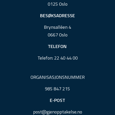
0125 Oslo
t
e
BESØKSADRESSE
r
Brynsalléen 4
0667 Oslo
TELEFON
Telefon:
22 40 44 00
ORGANISASJONSNUMMER
985 847 215
E-POST
post@
gjenopptakelse.
no