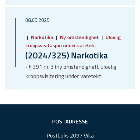
08.05.2025
Narkotika
Ny omstendighet
Ulovlig
kroppsvisitasjon under varetekt
(2024/325) Narkotika
- § 391 nr. 3 (ny omstendighet), ulovlig
kroppsvisitering under varetekt
F
POSTADRESSE
o
Postboks 2097 Vika
o