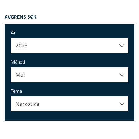
AVGRENS SØK
År
2025
Måned
Mai
Tema
Narkotika