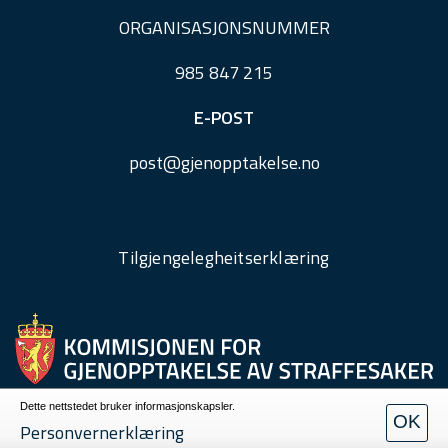
ORGANISASJONSNUMMER
985 847 215
E-POST
post@
gjenopptakelse.
no
Tilgjengelegheitserklæring
Dette nettstedet bruker informasjonskapsler.
OK
Personvern
Personvernerklæring