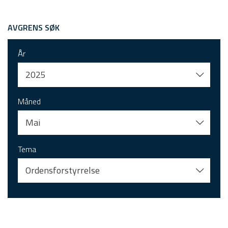
AVGRENS SØK
År
2025
Måned
Mai
Tema
Ordensforstyrrelse