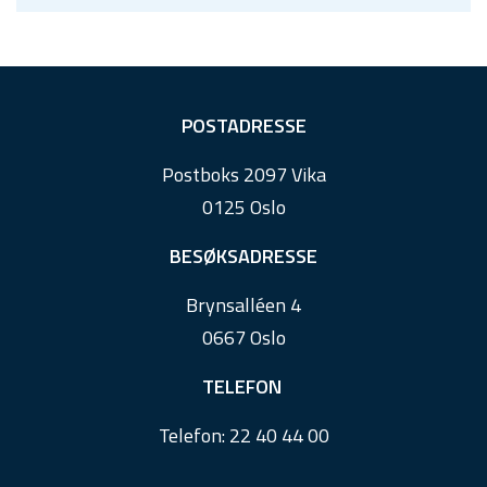
F
POSTADRESSE
o
Postboks 2097 Vika
o
0125 Oslo
t
e
BESØKSADRESSE
r
Brynsalléen 4
0667 Oslo
TELEFON
Telefon:
22 40 44 00