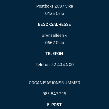
o
Postboks 2097 Vika
o
0125 Oslo
t
e
BESØKSADRESSE
r
Brynsalléen 4
0667 Oslo
TELEFON
Telefon:
22 40 44 00
ORGANISASJONSNUMMER
985 847 215
E-POST