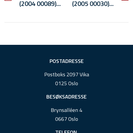
(2004 00089)...
(2005 00030)...
F
POSTADRESSE
o
Postboks 2097 Vika
o
0125 Oslo
t
e
BESØKSADRESSE
r
Brynsalléen 4
0667 Oslo
TELEFON