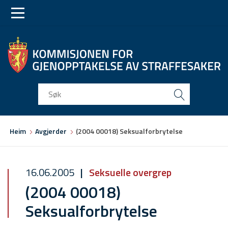
Skip
Skip
to
to
main
main
navigation
content
Du
Heim
Avgjerder
(2004 00018) Seksualforbrytelse
er
her
16.06.2005
Seksuelle overgrep
(2004 00018)
Seksualforbrytelse