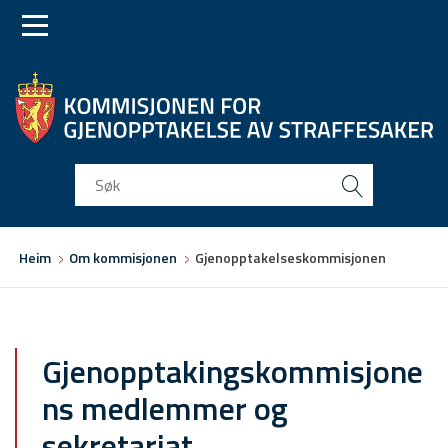
Skip
Skip
to
to
main
main
navigation
content
Du
Heim
Om kommisjonen
Gjenopptakelseskommisjonen
er
her
Gjenopptakingskommisjone
ns medlemmer og
sekretariat