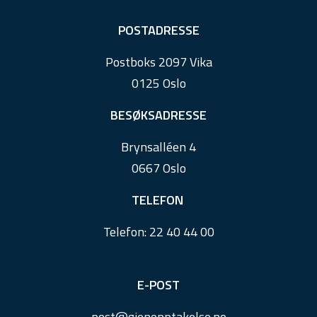
F
POSTADRESSE
o
Postboks 2097 Vika
o
0125 Oslo
t
e
BESØKSADRESSE
r
Brynsalléen 4
0667 Oslo
TELEFON
Telefon:
22 40 44 00
E-POST
post@
gjenopptakelse.
no