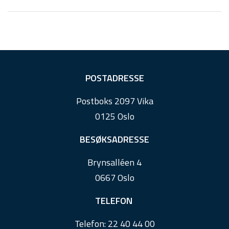
F
POSTADRESSE
o
Postboks 2097 Vika
o
0125 Oslo
t
e
BESØKSADRESSE
r
Brynsalléen 4
0667 Oslo
TELEFON
Telefon:
22 40 44 00