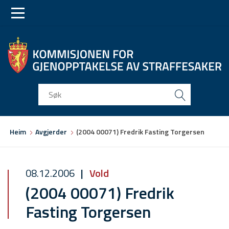
Skip
Skip
to
to
main
main
navigation
content
Du
Heim
Avgjerder
(2004 00071) Fredrik Fasting Torgersen
er
her
08.12.2006
Vold
(2004 00071) Fredrik
Fasting Torgersen