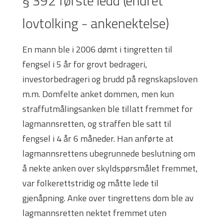
§ 392 første ledd (endret
lovtolking - ankenektelse)
En mann ble i 2006 dømt i tingretten til
fengsel i 5 år for grovt bedrageri,
investorbedrageri og brudd på regnskapsloven
m.m. Domfelte anket dommen, men kun
straffutmålingsanken ble tillatt fremmet for
lagmannsretten, og straffen ble satt til
fengsel i 4 år 6 måneder. Han anførte at
lagmannsrettens ubegrunnede beslutning om
å nekte anken over skyldspørsmålet fremmet,
var folkerettstridig og måtte lede til
gjenåpning. Anke over tingrettens dom ble av
lagmannsretten nektet fremmet uten