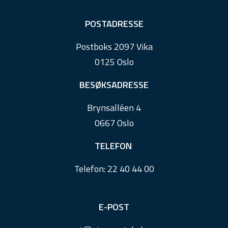
F
POSTADRESSE
o
Postboks 2097 Vika
o
0125 Oslo
t
e
BESØKSADRESSE
r
Brynsalléen 4
0667 Oslo
TELEFON
Telefon:
22 40 44 00
E-POST