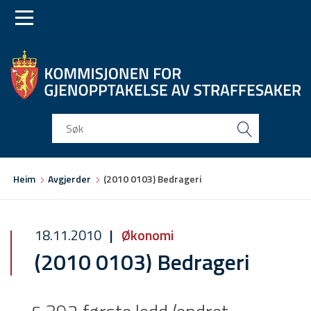
Skip
Skip
to
to
main
main
navigation
content
Du
Heim
Avgjerder
(2010 0103) Bedrageri
er
her
18.11.2010
Økonomi
(2010 0103) Bedrageri