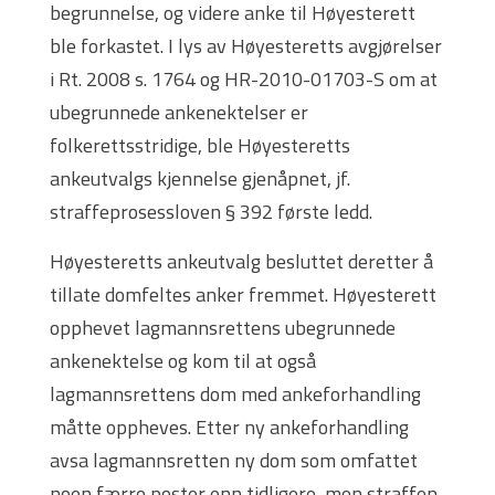
begrunnelse, og videre anke til Høyesterett
ble forkastet. I lys av Høyesteretts avgjørelser
i Rt. 2008 s. 1764 og HR-2010-01703-S om at
ubegrunnede ankenektelser er
folkerettsstridige, ble Høyesteretts
ankeutvalgs kjennelse gjenåpnet, jf.
straffeprosessloven § 392 første ledd.
Høyesteretts ankeutvalg besluttet deretter å
tillate domfeltes anker fremmet. Høyesterett
opphevet lagmannsrettens ubegrunnede
ankenektelse og kom til at også
lagmannsrettens dom med ankeforhandling
måtte oppheves. Etter ny ankeforhandling
avsa lagmannsretten ny dom som omfattet
noen færre poster enn tidligere, men straffen