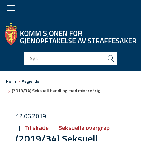
Skip
Skip
to
to
main
main
navigation
content
Du
Heim
Avgjerder
er
(2019/34) Seksuell handling med mindreårig
her
12.06.2019
Til skade
Seksuelle overgrep
(2019/34) Seksuell