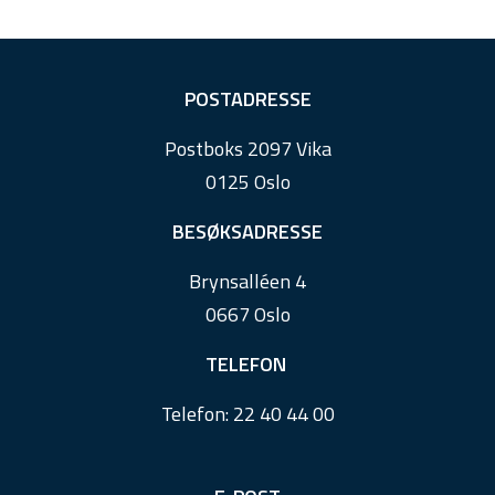
F
POSTADRESSE
o
Postboks 2097 Vika
o
0125 Oslo
t
e
BESØKSADRESSE
r
Brynsalléen 4
0667 Oslo
TELEFON
Telefon:
22 40 44 00