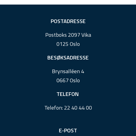
F
POSTADRESSE
o
Postboks 2097 Vika
o
0125 Oslo
t
e
BESØKSADRESSE
r
Brynsalléen 4
0667 Oslo
TELEFON
Telefon:
22 40 44 00
E-POST