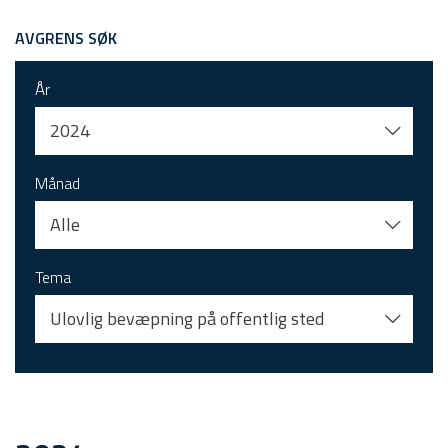
AVGRENS SØK
År
2024
Månad
Alle
Tema
Ulovlig bevæpning på offentlig sted