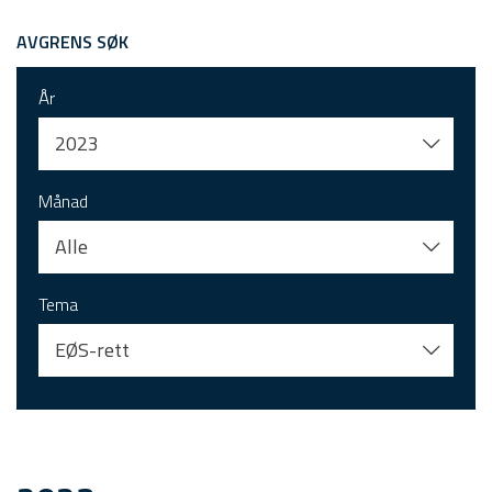
AVGRENS SØK
År
2023
Månad
Alle
Tema
EØS-rett