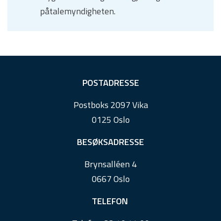
påtalemyndigheten.
F
POSTADRESSE
o
Postboks 2097 Vika
o
0125 Oslo
t
e
BESØKSADRESSE
r
Brynsalléen 4
0667 Oslo
TELEFON