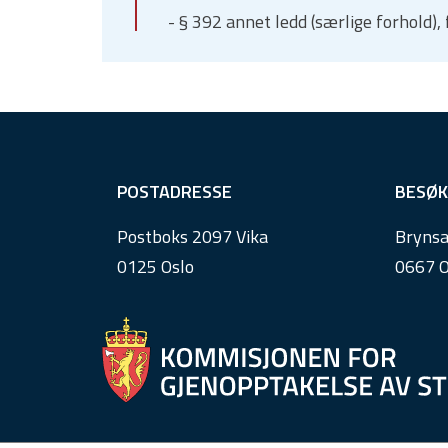
- § 392 annet ledd (særlige forhold)
F
POSTADRESSE
BESØK
o
Postboks 2097 Vika
Brynsa
o
0125 Oslo
0667 O
t
e
r