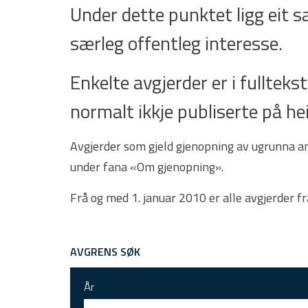
Under dette punktet ligg eit 
særleg offentleg interesse.
Enkelte avgjerder er i fulltekst.
normalt ikkje publiserte på he
Avgjerder som gjeld gjenopning av ugrunna ank
under fana «Om gjenopning».
Frå og med 1. januar 2010 er alle avgjerder f
AVGRENS SØK
År