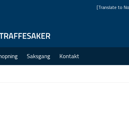
[Translate to No
Skip
Skip
to
to
main
main
nopning
Saksgang
Kontakt
navigation
content