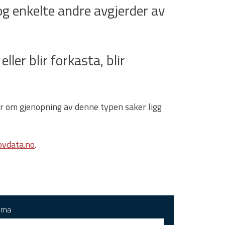
g enkelte andre avgjerder av
ller blir forkasta, blir
gar om gjenopning av denne typen saker ligg
vdata.no
.
ema