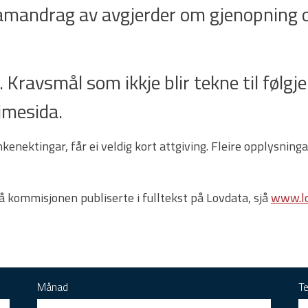
samandrag av avgjerder om gjenopning o
 Kravsmål som ikkje blir tekne til følgje e
imesida.
enektingar, får ei veldig kort attgiving. Fleire opplysnin
rå kommisjonen publiserte i fulltekst på Lovdata, sjå
www.lo
Månad
T