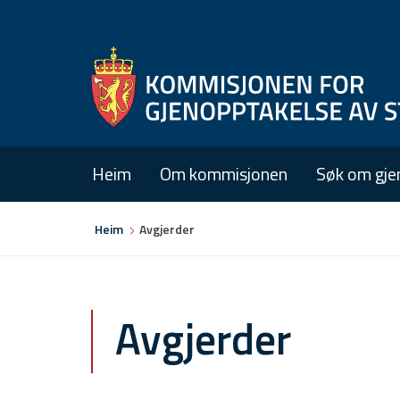
Heim
Om kommisjonen
Søk om gje
Du
Heim
Avgjerder
er
her
Avgjerder