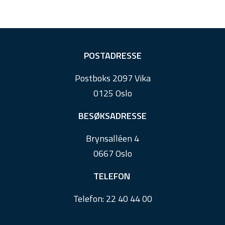
F
POSTADRESSE
o
Postboks 2097 Vika
o
0125 Oslo
t
e
BESØKSADRESSE
r
Brynsalléen 4
0667 Oslo
TELEFON
Telefon:
22 40 44 00