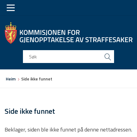
Skip
Skip
to
to
main
main
navigation
content
Du
Heim
Side ikke funnet
er
her
Side ikke funnet
Beklager, siden ble ikke funnet på denne nettadressen.