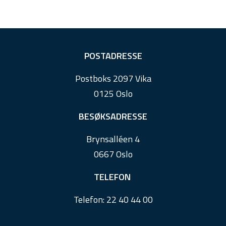
F
POSTADRESSE
o
Postboks 2097 Vika
o
0125 Oslo
t
e
BESØKSADRESSE
r
Brynsalléen 4
0667 Oslo
TELEFON
Telefon:
22 40 44 00