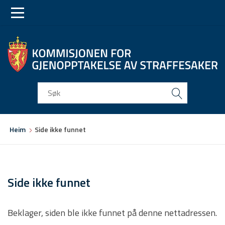
Skip
Skip
to
to
main
main
navigation
content
Du
Heim
Side ikke funnet
er
her
Side ikke funnet
Beklager, siden ble ikke funnet på denne nettadressen.