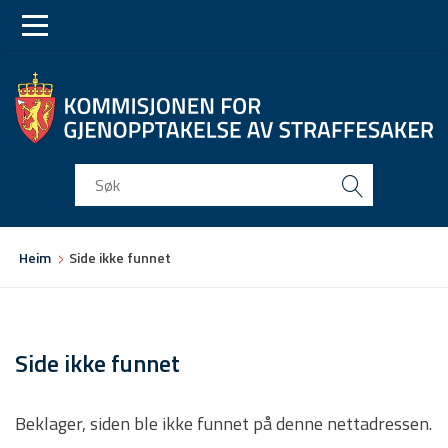
Skip
Skip
to
to
main
main
navigation
content
Du
Heim
Side ikke funnet
er
her
Side ikke funnet
Beklager, siden ble ikke funnet på denne nettadressen.