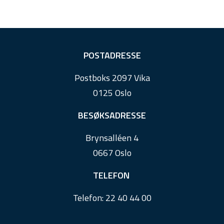
F
POSTADRESSE
o
Postboks 2097 Vika
o
0125 Oslo
t
e
BESØKSADRESSE
r
Brynsalléen 4
0667 Oslo
TELEFON
Telefon:
22 40 44 00