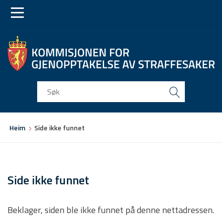
Skip
Skip
to
to
main
main
navigation
content
Du
Heim
Side ikke funnet
er
her
Side ikke funnet
Beklager, siden ble ikke funnet på denne nettadressen.