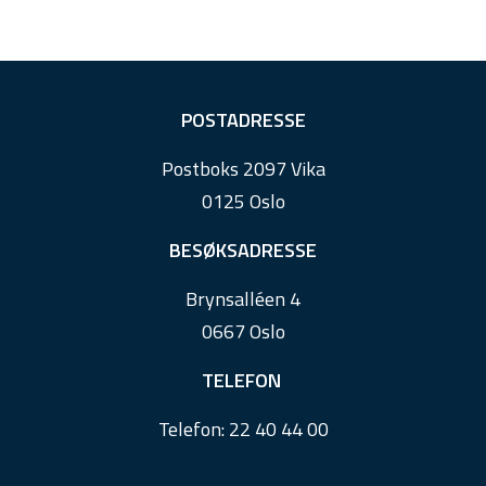
F
POSTADRESSE
o
Postboks 2097 Vika
o
0125 Oslo
t
e
BESØKSADRESSE
r
Brynsalléen 4
0667 Oslo
TELEFON
Telefon:
22 40 44 00