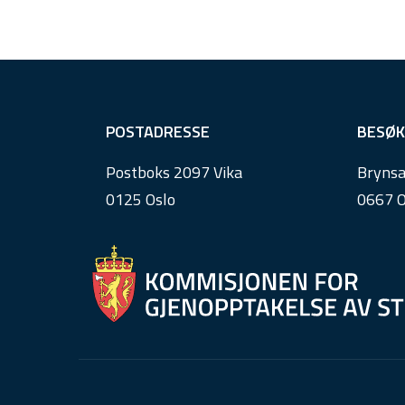
F
POSTADRESSE
BESØK
o
Postboks 2097 Vika
Brynsa
o
0125 Oslo
0667 O
t
e
r