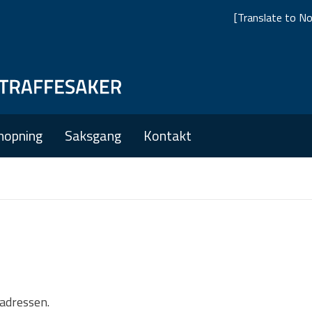
[Translate to No
Skip
Skip
to
to
main
main
nopning
Saksgang
Kontakt
navigation
content
tadressen.