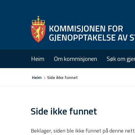
Heim
Om kommisjonen
Søk om gje
Du
Heim
Side ikke funnet
er
her
Side ikke funnet
Beklager, siden ble ikke funnet på denne net