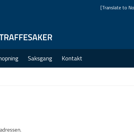
[Translate to No
Skip
Skip
to
to
main
main
nopning
Saksgang
Kontakt
navigation
content
tadressen.