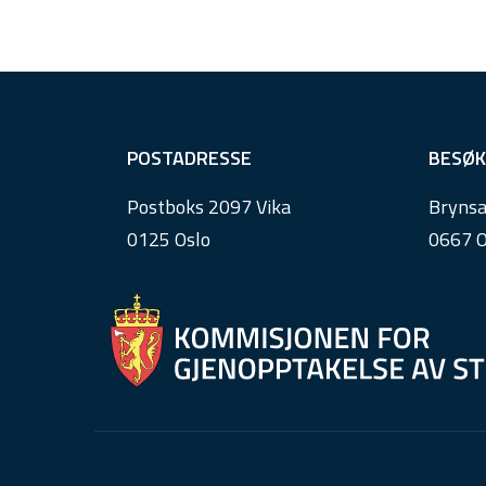
F
POSTADRESSE
BESØK
o
Postboks 2097 Vika
Brynsa
o
0125 Oslo
0667 O
t
e
r