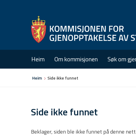
Heim
Om kommisjonen
Søk om gje
Du
Heim
Side ikke funnet
er
her
Side ikke funnet
Beklager, siden ble ikke funnet på denne net