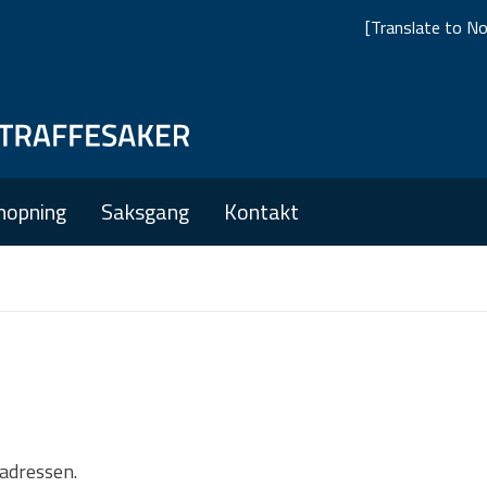
[Translate to No
Skip
Skip
to
to
main
main
nopning
Saksgang
Kontakt
navigation
content
tadressen.