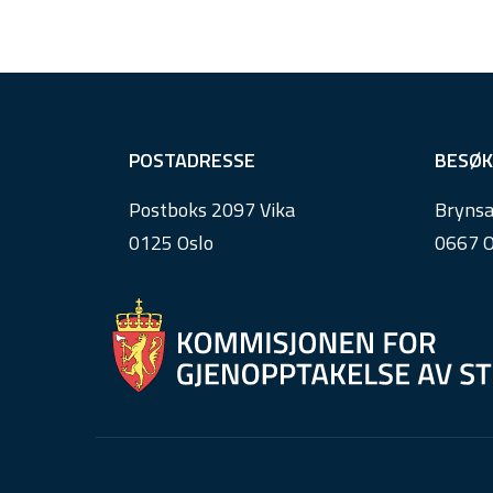
F
POSTADRESSE
BESØK
o
Postboks 2097 Vika
Brynsa
o
0125 Oslo
0667 O
t
e
r