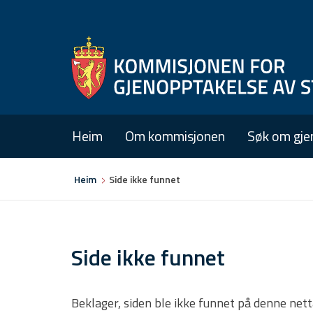
Heim
Om kommisjonen
Søk om gje
Du
Heim
Side ikke funnet
er
her
Side ikke funnet
Beklager, siden ble ikke funnet på denne net