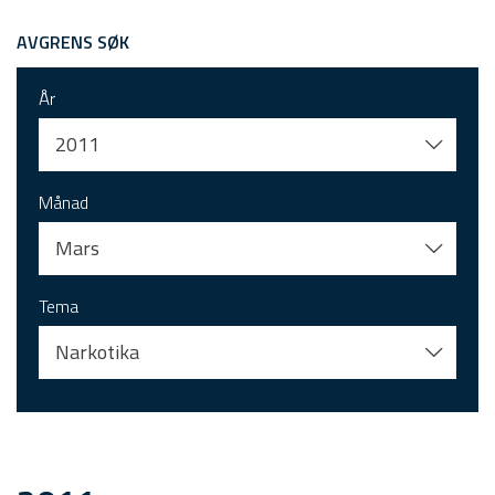
AVGRENS SØK
År
2011
Månad
Mars
Tema
Narkotika