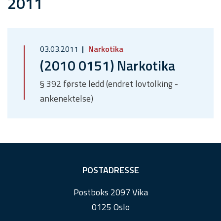
2011
03.03.2011
Narkotika
(2010 0151) Narkotika
§ 392 første ledd (endret lovtolking -
ankenektelse)
F
POSTADRESSE
o
Postboks 2097 Vika
o
0125 Oslo
t