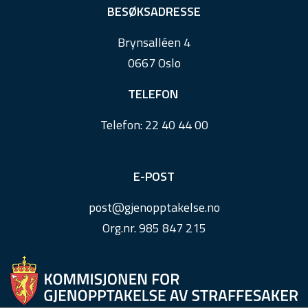
e
BESØKSADRESSE
r
Brynsalléen 4
0667 Oslo
TELEFON
Telefon:
22 40 44 00
E-POST
post@
gjenopptakelse.
no
Org.nr. 985 847 215