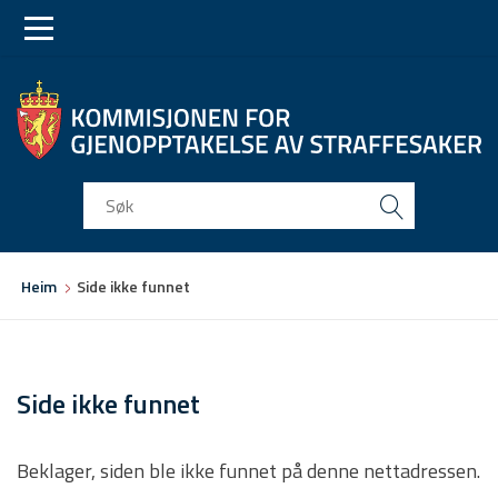
Skip
Skip
to
to
main
main
navigation
content
Du
Heim
Side ikke funnet
er
her
Side ikke funnet
Beklager, siden ble ikke funnet på denne nettadressen.