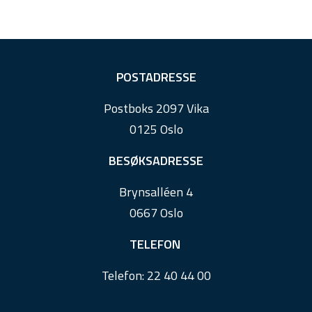
F
POSTADRESSE
o
Postboks 2097 Vika
o
0125 Oslo
t
e
BESØKSADRESSE
r
Brynsalléen 4
0667 Oslo
TELEFON
Telefon:
22 40 44 00