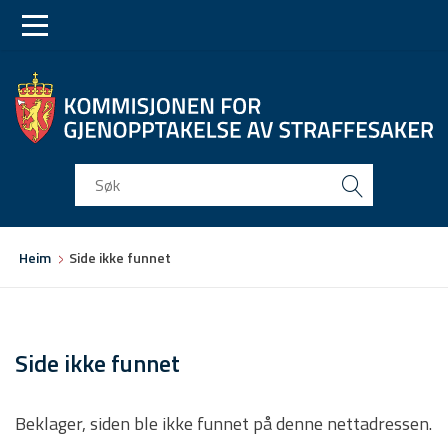
Skip
Skip
to
to
main
main
navigation
content
Du
Heim
Side ikke funnet
er
her
Side ikke funnet
Beklager, siden ble ikke funnet på denne nettadressen.