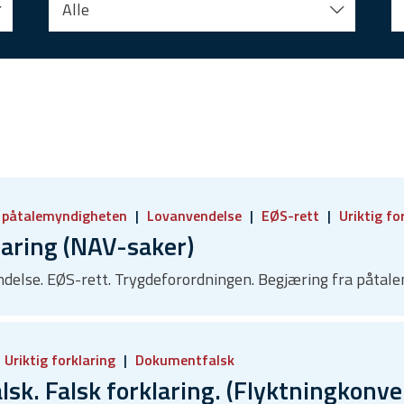
Alle
a påtalemyndigheten
Lovanvendelse
EØS-rett
Uriktig fo
laring (NAV-saker)
endelse. EØS-rett. Trygdeforordningen. Begjæring fra påtal
Uriktig forklaring
Dokumentfalsk
k. Falsk forklaring. (Flyktningkonv