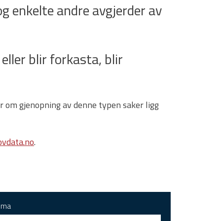
g enkelte andre avgjerder av
ller blir forkasta, blir
gar om gjenopning av denne typen saker ligg
vdata.no
.
ema