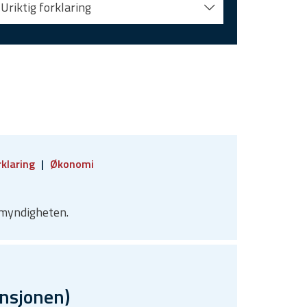
Uriktig forklaring
rklaring
Økonomi
emyndigheten.
ensjonen)