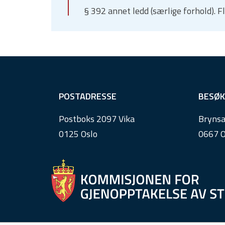
§ 392 annet ledd (særlige forhold).
F
POSTADRESSE
BESØK
o
Postboks 2097 Vika
Brynsa
o
0125 Oslo
0667 O
t
e
r