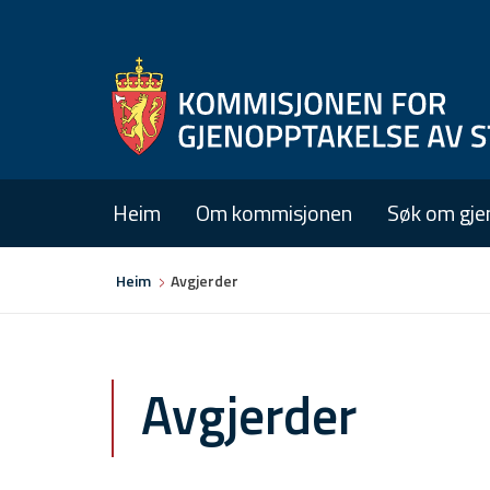
Heim
Om kommisjonen
Søk om gje
Du
Heim
Avgjerder
er
her
Avgjerder