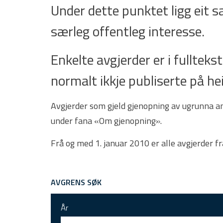
Under dette punktet ligg eit 
særleg offentleg interesse.
Enkelte avgjerder er i fulltekst.
normalt ikkje publiserte på he
Avgjerder som gjeld gjenopning av ugrunna ank
under fana «Om gjenopning».
Frå og med 1. januar 2010 er alle avgjerder f
AVGRENS SØK
År