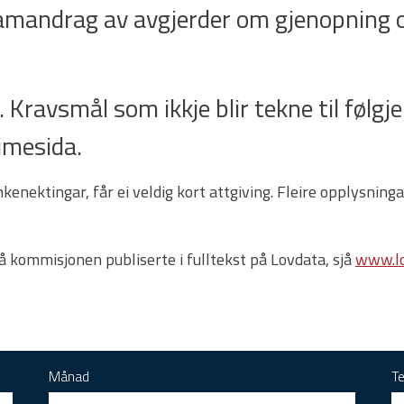
samandrag av avgjerder om gjenopning o
 Kravsmål som ikkje blir tekne til følgje e
imesida.
enektingar, får ei veldig kort attgiving. Fleire opplysnin
rå kommisjonen publiserte i fulltekst på Lovdata, sjå
www.lo
Månad
T