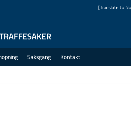
[Translate to No
Skip
Skip
to
to
main
main
nopning
Saksgang
Kontakt
navigation
content