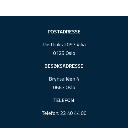
F
POSTADRESSE
o
Postboks 2097 Vika
o
0125 Oslo
t
e
BESØKSADRESSE
r
Brynsalléen 4
0667 Oslo
TELEFON
Telefon:
22 40 44 00