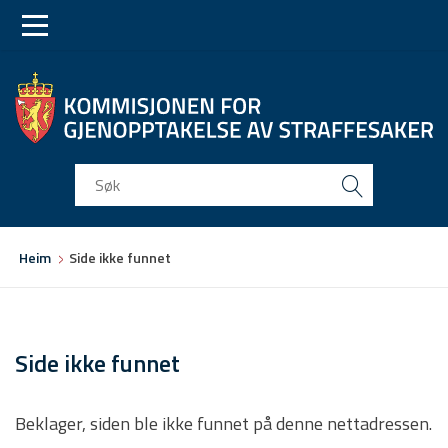
Skip
Skip
to
to
main
main
navigation
content
Du
Heim
Side ikke funnet
er
her
Side ikke funnet
Beklager, siden ble ikke funnet på denne nettadressen.