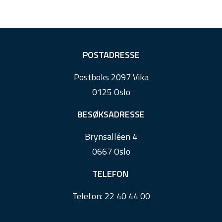
F
POSTADRESSE
o
Postboks 2097 Vika
o
0125 Oslo
t
e
BESØKSADRESSE
r
Brynsalléen 4
0667 Oslo
TELEFON
Telefon:
22 40 44 00