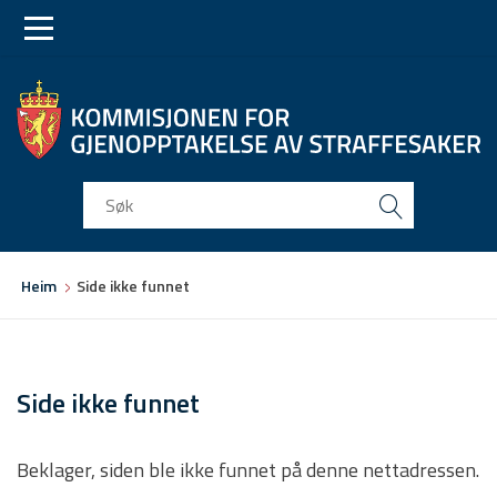
Skip
Skip
to
to
main
main
navigation
content
Du
Heim
Side ikke funnet
er
her
Side ikke funnet
Beklager, siden ble ikke funnet på denne nettadressen.