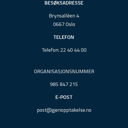
e
BESØKSADRESSE
r
Brynsalléen 4
0667 Oslo
TELEFON
Telefon:
22 40 44 00
ORGANISASJONSNUMMER
985 847 215
E-POST
post@
gjenopptakelse.
no