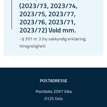
(2023/73, 2023/74,
2023/75, 2023/77,
2023/76, 2023/71,
2023/72) Vold mm.
- § 391 nr. 3 (ny sakkyndig erklæring,
tilregnelighet)
F
POSTADRESSE
o
Postboks 2097 Vika
o
0125 Oslo
t