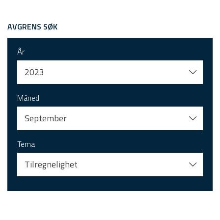
AVGRENS SØK
År
2023
Måned
September
Tema
Tilregnelighet