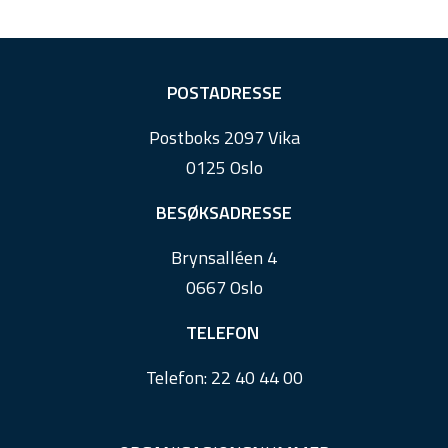
F
POSTADRESSE
o
Postboks 2097 Vika
o
0125 Oslo
t
e
BESØKSADRESSE
r
Brynsalléen 4
0667 Oslo
TELEFON
Telefon:
22 40 44 00