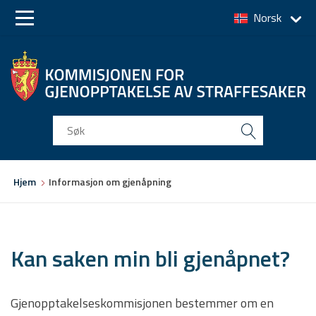
Norsk
Skip
Skip
to
to
main
main
navigation
content
Du
Hjem
Informasjon om gjenåpning
er
her
Kan saken min bli gjenåpnet?
Gjenopptakelseskommisjonen bestemmer om en