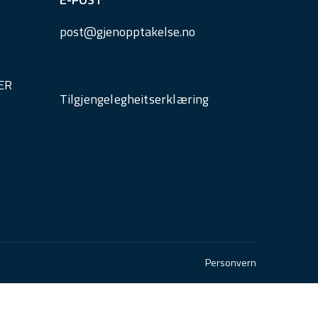
post@
gjenopptakelse.
no
ER
Tilgjengelegheitserklæring
Personvern