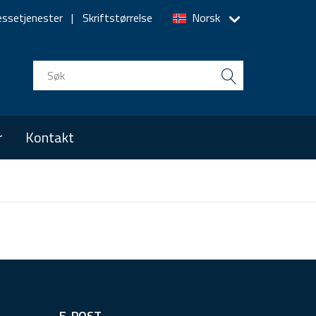
essetjenester
Skriftstørrelse
Norsk
r
Kontakt
E-POST