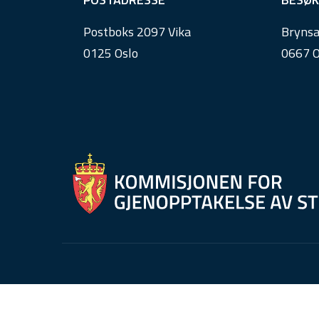
o
Postboks 2097 Vika
Brynsa
o
0125 Oslo
0667 O
t
e
r