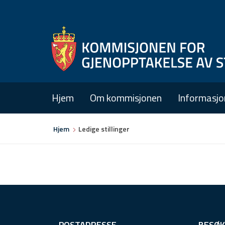
Hjem
Om kommisjonen
Informasjo
Du
Hjem
Ledige stillinger
er
her
F
POSTADRESSE
BESØK