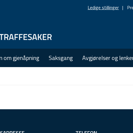
Ledige stillinger
Pr
Skip
Skip
to
to
main
main
n om gjenåpning
Saksgang
Avgjørelser og lenke
navigation
content
SADRESSE
TELEFON