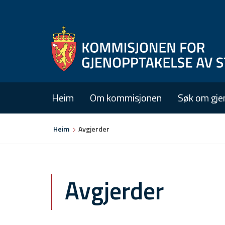
Heim
Om kommisjonen
Søk om gje
Du
Heim
Avgjerder
er
her
Avgjerder