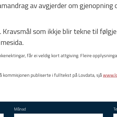
samandrag av avgjerder om gjenopning o
 Kravsmål som ikkje blir tekne til følgje e
imesida.
enektingar, får ei veldig kort attgiving. Fleire opplysnin
rå kommisjonen publiserte i fulltekst på Lovdata, sjå
www.lo
Månad
T