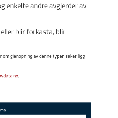
g enkelte andre avgjerder av
ller blir forkasta, blir
gar om gjenopning av denne typen saker ligg
vdata.no
.
ema