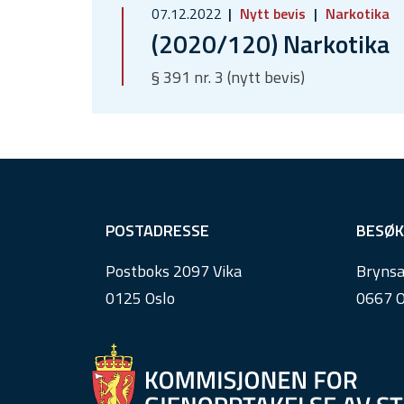
07.12.2022
Nytt bevis
Narkotika
(2020/120) Narkotika
§ 391 nr. 3 (nytt bevis)
F
POSTADRESSE
BESØK
o
Postboks 2097 Vika
Brynsa
o
0125 Oslo
0667 O
t
e
r