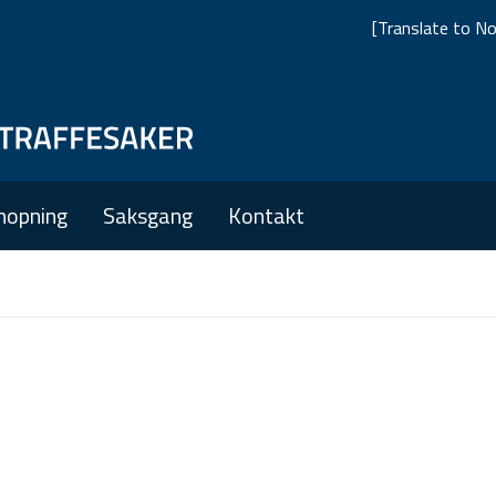
[Translate to No
Skip
Skip
to
to
main
main
nopning
Saksgang
Kontakt
navigation
content