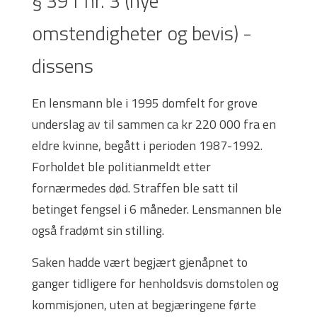
§ 391 nr. 3 (nye
omstendigheter og bevis) -
dissens
En lensmann ble i 1995 domfelt for grove
underslag av til sammen ca kr 220 000 fra en
eldre kvinne, begått i perioden 1987-1992.
Forholdet ble politianmeldt etter
fornærmedes død. Straffen ble satt til
betinget fengsel i 6 måneder. Lensmannen ble
også fradømt sin stilling.
Saken hadde vært begjært gjenåpnet to
ganger tidligere for henholdsvis domstolen og
kommisjonen, uten at begjæringene førte