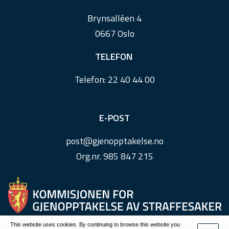
r
Brynsalléen 4
0667 Oslo
TELEFON
Telefon:
22 40 44 00
E-POST
post@
gjenopptakelse.
no
Org.nr. 985 847 215
This website uses cookies. By continuing to browse this website you