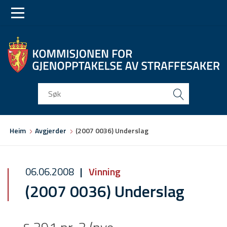
Skip
Skip
to
to
main
main
navigation
content
Du
Heim
Avgjerder
(2007 0036) Underslag
er
her
06.06.2008
Vinning
(2007 0036) Underslag