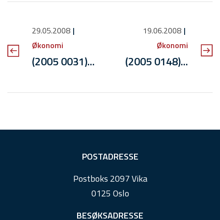
29.05.2008
19.06.2008
Økonomi
Økonomi
(2005 0031)...
(2005 0148)...
F
POSTADRESSE
o
Postboks 2097 Vika
o
0125 Oslo
t
e
BESØKSADRESSE