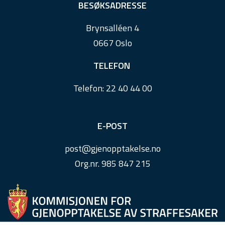
e
BESØKSADRESSE
r
Brynsalléen 4
0667 Oslo
TELEFON
Telefon:
22 40 44 00
E-POST
post@
gjenopptakelse.
no
Org.nr. 985 847 215