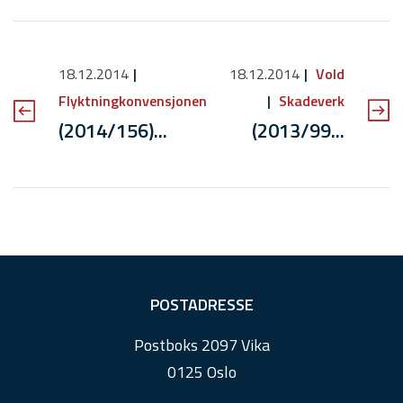
18.12.2014
18.12.2014
Vold
Flyktningkonvensjonen
Skadeverk
(2014/156)...
(2013/99...
F
POSTADRESSE
o
Postboks 2097 Vika
o
0125 Oslo
t