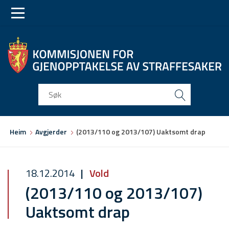
Skip
Skip
to
to
main
main
navigation
content
Du
Heim
Avgjerder
(2013/110 og 2013/107) Uaktsomt drap
er
her
18.12.2014
Vold
(2013/110 og 2013/107)
Uaktsomt drap