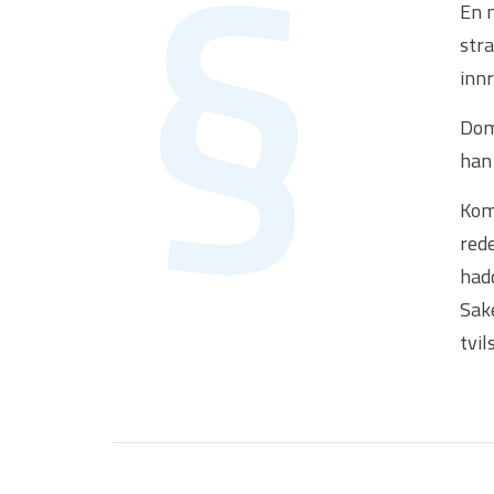
En m
stra
innr
Dom
han 
Kom
rede
hadd
Sak
tvi