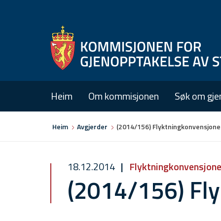
Heim
Om kommisjonen
Søk om gje
Du
Heim
Avgjerder
(2014/156) Flyktningkonvensjon
er
her
18.12.2014
Flyktningkonvensjon
(2014/156) Fl