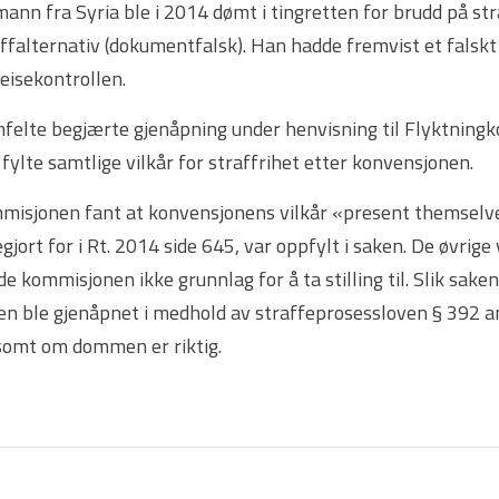
ann fra Syria ble i 2014 dømt i tingretten for brudd på st
ffalternativ (dokumentfalsk). Han hadde fremvist et falskt 
eisekontrollen.
felte begjærte gjenåpning under henvisning til Flyktningko
fylte samtlige vilkår for straffrihet etter konvensjonen.
misjonen fant at konvensjonens vilkår «present themselve
gjort for i Rt. 2014 side 645, var oppfylt i saken. De øvrige
e kommisjonen ikke grunnlag for å ta stilling til. Slik sake
en ble gjenåpnet i medhold av straffeprosessloven § 392 an
lsomt om dommen er riktig.