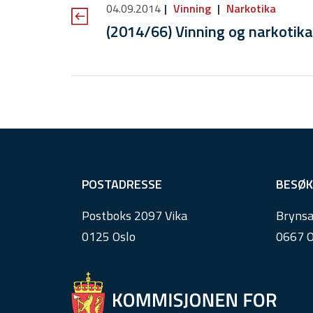
04.09.2014
Vinning
Narkotika
(2014/66) Vinning og narkotika
F
POSTADRESSE
BESØK
o
Postboks 2097 Vika
Brynsa
o
0125 Oslo
0667 O
t
e