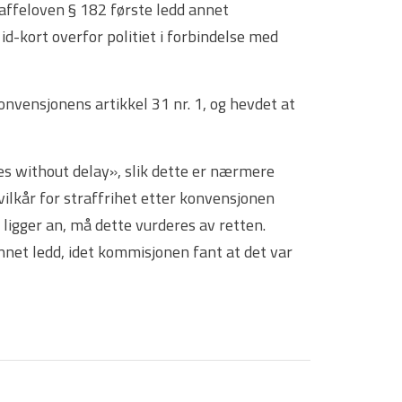
raffeloven § 182 første ledd annet
id-kort overfor politiet i forbindelse med
nvensjonens artikkel 31 nr. 1, og hevdet at
s without delay», slik dette er nærmere
 vilkår for straffrihet etter konvensjonen
n ligger an, må dette vurderes av retten.
net ledd, idet kommisjonen fant at det var