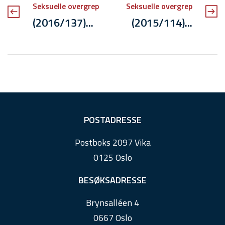
Seksuelle overgrep
Seksuelle overgrep
(2016/137)...
(2015/114)...
F
POSTADRESSE
o
Postboks 2097 Vika
o
0125 Oslo
t
e
BESØKSADRESSE
r
Brynsalléen 4
0667 Oslo