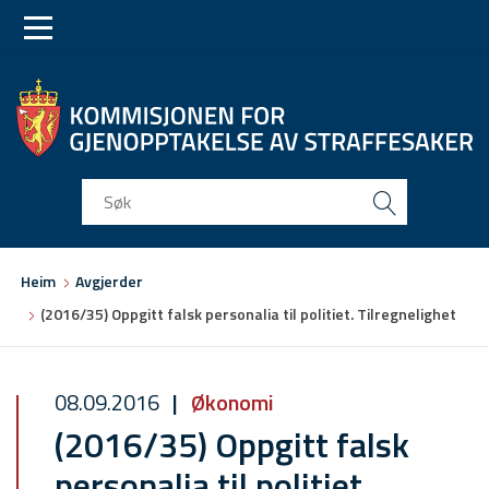
Skip
Skip
to
to
main
main
navigation
content
Du
Heim
Avgjerder
er
(2016/35) Oppgitt falsk personalia til politiet. Tilregnelighet
her
08.09.2016
Økonomi
(2016/35) Oppgitt falsk
personalia til politiet.