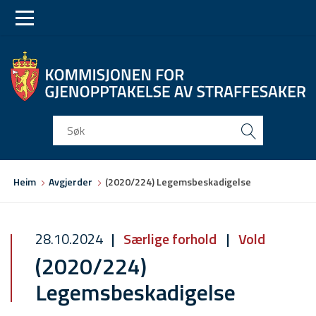
Skip
Skip
to
to
main
main
navigation
content
Du
Heim
Avgjerder
(2020/224) Legemsbeskadigelse
er
her
28.10.2024
Særlige forhold
Vold
(2020/224)
Legemsbeskadigelse