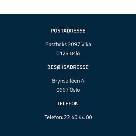
F
POSTADRESSE
o
Postboks 2097 Vika
o
0125 Oslo
t
e
BESØKSADRESSE
r
Brynsalléen 4
0667 Oslo
TELEFON
Telefon:
22 40 44 00