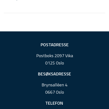
F
POSTADRESSE
o
Postboks 2097 Vika
o
0125 Oslo
t
e
BESØKSADRESSE
r
Brynsalléen 4
0667 Oslo
TELEFON