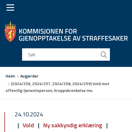
Skip
Skip
to
to
main
main
navigation
content
Du
Heim
Avgjerder
er
(2024/256, 2024/257, 2024/258, 2024/259) Vold mot
her
offentlig tjenesteperson, kroppskrenkelse mv.
24.10.2024
Vold
Ny sakkyndig erklæring