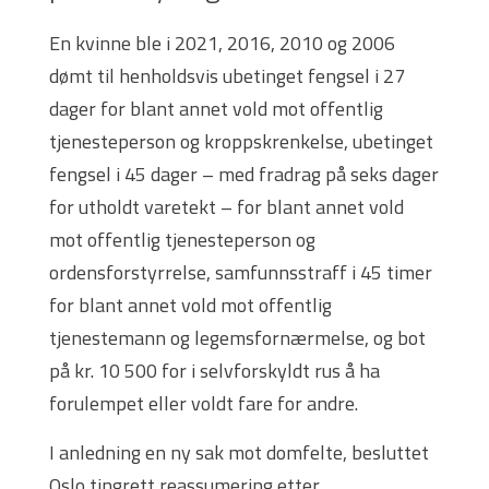
En kvinne ble i 2021, 2016, 2010 og 2006
dømt til henholdsvis ubetinget fengsel i 27
dager for blant annet vold mot offentlig
tjenesteperson og kroppskrenkelse, ubetinget
fengsel i 45 dager – med fradrag på seks dager
for utholdt varetekt – for blant annet vold
mot offentlig tjenesteperson og
ordensforstyrrelse, samfunnsstraff i 45 timer
for blant annet vold mot offentlig
tjenestemann og legemsfornærmelse, og bot
på kr. 10 500 for i selvforskyldt rus å ha
forulempet eller voldt fare for andre.
I anledning en ny sak mot domfelte, besluttet
Oslo tingrett reassumering etter