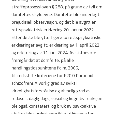
straffeprosessloven § 288, på grunn av tvil om
domfeltes skyldevne. Domfelte ble underlagt
prejudisiell observasjon, og det ble avgitt en
rettspsykiatrisk erklæring 20. januar 2022.
Etter dette ble ytterligere to rettspsykiatriske
erklæringer avgitt; erklæring av 1. april 2022
og erklæring av 11. juni 2024. Av sistnevnte
fremgår det at domfelte, på alle
handlingstidspunktene f.o.m. 2006,
tilfredsstilte kriteriene for F20.0 Paranoid
schizofreni. Alvorlig grad av svikt i
virkelighetsforståelse og alvorlig grad av
redusert dagligdags, sosial og kognitiv funksjon
ble også konstatert, og bruk av psykoaktive
stoffer ble vurdert som ikke-utløsende for