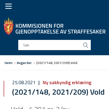
Skip
Skip
to
to
main
main
navigation
content
Du
Heim
Avgjerder
(2021/148, 2021/209) Vold
er
her
25.08.2021
Ny sakkyndig erklæring
(2021/148, 2021/209) Vold