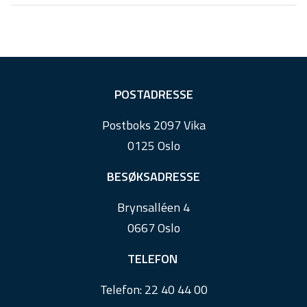
F
POSTADRESSE
o
Postboks 2097 Vika
o
0125 Oslo
t
e
BESØKSADRESSE
r
Brynsalléen 4
0667 Oslo
TELEFON
Telefon:
22 40 44 00