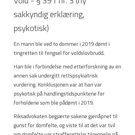
Vold - § 391 nr. 3 (ny
sakkyndig erklæring,
psykotisk)
En mann ble ved to dommer i 2019 dømt i
tingretten til fengsel for voldslovbrudd.
Han ble i forbindelse med etterforskning av en
annen sak undergitt rettspsykiatrisk
vurdering. Konklusjonen var at han var
psykotisk på handlingstidspunktene for
forholdene som ble pådømt i 2019.
Riksadvokaten begjærte sakene gjenåpnet til
gunst for domfelte, og viste til at det var tvil
om domfelte var strafferettslig tilregnelig på