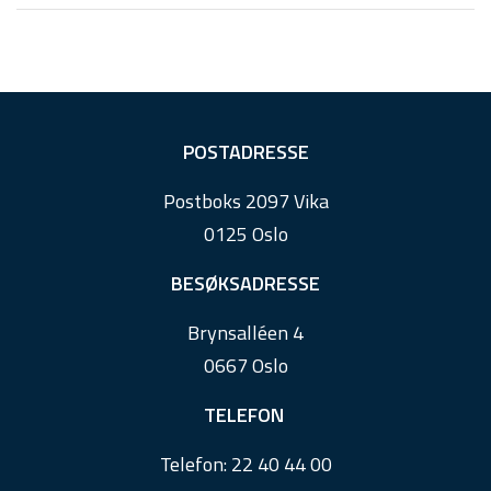
F
POSTADRESSE
o
Postboks 2097 Vika
o
0125 Oslo
t
e
BESØKSADRESSE
r
Brynsalléen 4
0667 Oslo
TELEFON
Telefon:
22 40 44 00