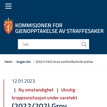
Skip
Skip
to
to
main
main
navigation
content
Du
Heim
Avgjerder
(2022/202) Grov narkotikaforbrytelse
er
her
12.01.2023
Ny omstendighet
Ulovlig
kroppsvisitasjon under varetekt
(2022/202) Grov