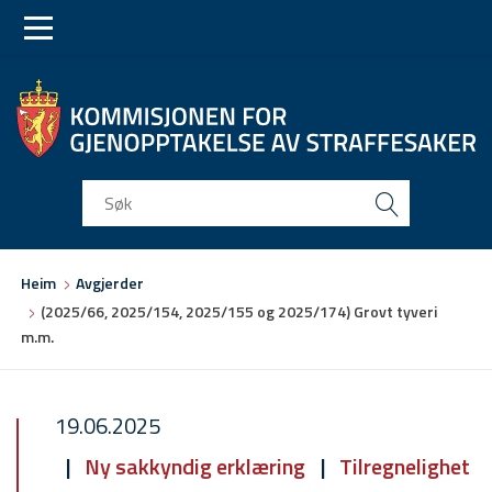
Skip
Skip
to
to
main
main
navigation
content
Du
Heim
Avgjerder
er
(2025/66, 2025/154, 2025/155 og 2025/174) Grovt tyveri
her
m.m.
19.06.2025
Ny sakkyndig erklæring
Tilregnelighet