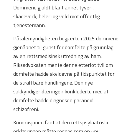
Dommene gjaldt blant annet tyveri,
skadeverk, heleri og vold mot offentlig
tjenestemann.
Påtalemyndigheten begjærte i 2025 dommene
gjenåpnet til gunst for domfelte på grunnlag
av en rettsmedisinsk utredning av ham.
Riksadvokaten mente denne etterlot tvil om
domfelte hadde skyldevne på tidspunktet for
de straffbare handlingene. Den nye
sakkyndigerklæringen konkluderte med at
domfelte hadde diagnosen paranoid
schizofreni.
Kommisjonen fant at den rettspsykiatriske
erklæringen måtte regnes som en «ny