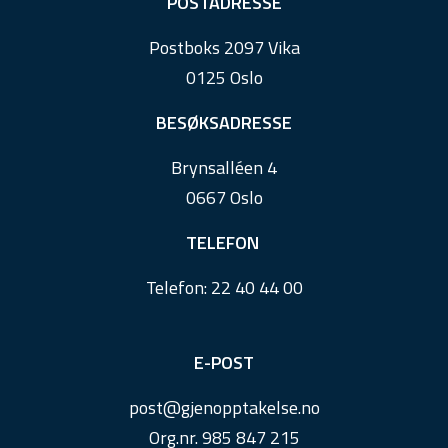
POSTADRESSE
o
Postboks 2097 Vika
o
0125 Oslo
t
e
BESØKSADRESSE
r
Brynsalléen 4
0667 Oslo
TELEFON
Telefon:
22 40 44 00
E-POST
post@
gjenopptakelse.
no
Org.nr. 985 847 215