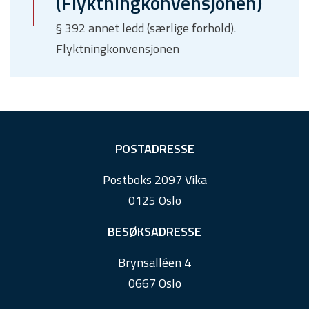
(Flyktningkonvensjonen)
§ 392 annet ledd (særlige forhold).
Flyktningkonvensjonen
F
POSTADRESSE
o
Postboks 2097 Vika
o
0125 Oslo
t
e
BESØKSADRESSE
r
Brynsalléen 4
0667 Oslo