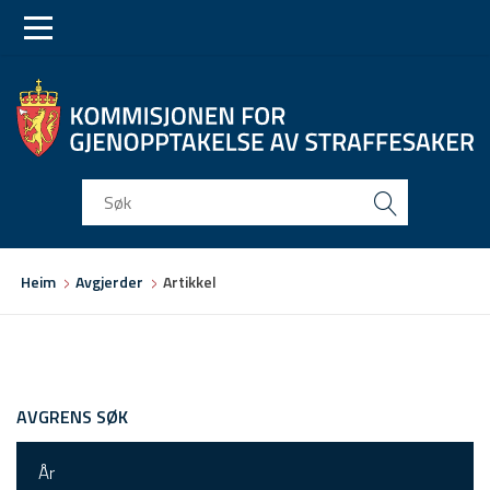
Skip
Skip
to
to
main
main
navigation
content
Du
Heim
Avgjerder
Artikkel
er
her
AVGRENS SØK
År