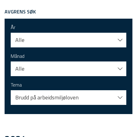
AVGRENS SØK
År
Alle
Månad
Alle
Tema
Brudd på arbeidsmiljøloven