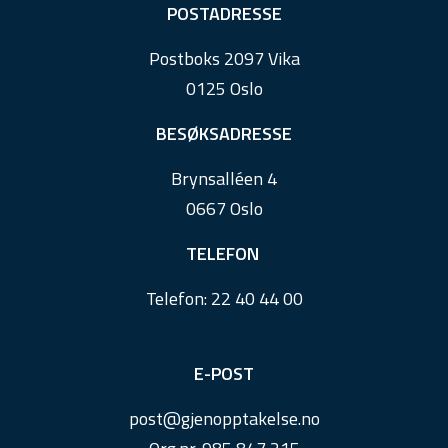
F
POSTADRESSE
o
Postboks 2097 Vika
o
0125 Oslo
t
e
BESØKSADRESSE
r
Brynsalléen 4
0667 Oslo
TELEFON
Telefon:
22 40 44 00
E-POST
post@
gjenopptakelse.
no