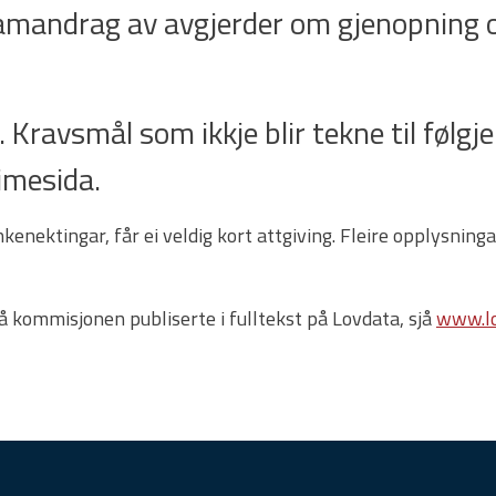
samandrag av avgjerder om gjenopning o
 Kravsmål som ikkje blir tekne til følgje e
imesida.
enektingar, får ei veldig kort attgiving. Fleire opplysnin
rå kommisjonen publiserte i fulltekst på Lovdata, sjå
www.lo