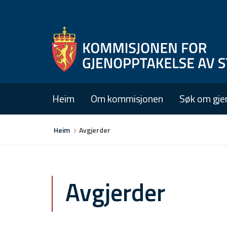
Heim
Om kommisjonen
Søk om gje
Du
Heim
Avgjerder
er
her
Avgjerder