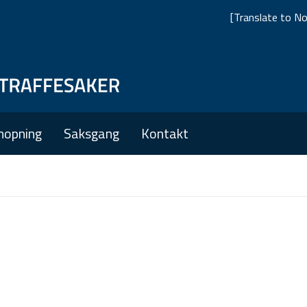
[Translate to No
Skip
Skip
to
to
main
main
nopning
Saksgang
Kontakt
navigation
content